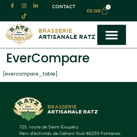
CONTACT
0
€
0.00
LA BRASSERIE
LOCATION TIREUSE LOT
BRASSAGE À FAÇON
LOCATION DE SALLE
OU TROUVER NOS BIÈRES
EverCompare
[evercompare_table]
BRASSERIE
ARTISANALE RATZ
725, route de Saint-Exupéry
Parc d'activités de Cahors-Sud 46230 Fontanes