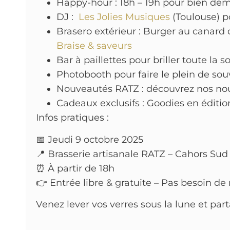
Happy-hour : 18h – 19h pour bien déma
DJ :
Les Jolies Musiques
(Toulouse) po
Brasero extérieur : Burger au canar
Braise & saveurs
Bar à paillettes pour briller toute la s
Photobooth pour faire le plein de so
Nouveautés RATZ : découvrez nos nou
Cadeaux exclusifs : Goodies en édition 
Infos pratiques :
📅 Jeudi 9 octobre 2025
📍 Brasserie artisanale RATZ – Cahors Sud
⏰ À partir de 18h
👉 Entrée libre & gratuite – Pas besoin de 
Venez lever vos verres sous la lune et par