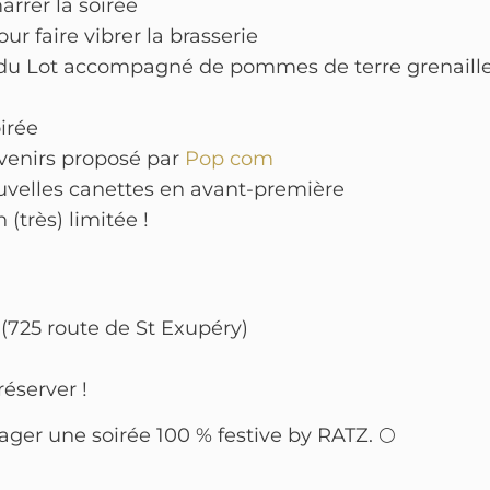
rrer la soirée
ur faire vibrer la brasserie
d du Lot accompagné de pommes de terre grenaille
oirée
uvenirs proposé par
Pop com
velles canettes en avant-première
(très) limitée !
 (725 route de St Exupéry)
réserver !
tager une soirée 100 % festive by RATZ. 🌕