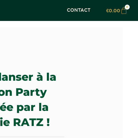
0
CONTACT
€
0.00
anser à la
on Party
ée par la
ie RATZ !