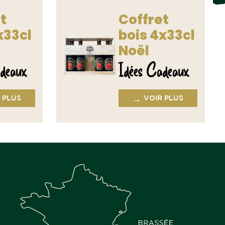
t
Coffret
x33cl
bois 4x33cl
Noël
deaux
Idées Cadeaux
→
 PLUS
VOIR PLUS