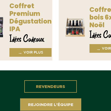
Coffret
Coffre
Premium
bois 6
Dégustation
Noël
IPA
Idées Ca
Idées Cadeaux
→
VOIR
→
VOIR PLUS
REVENDEURS
REJOINDRE L'ÉQUIPE