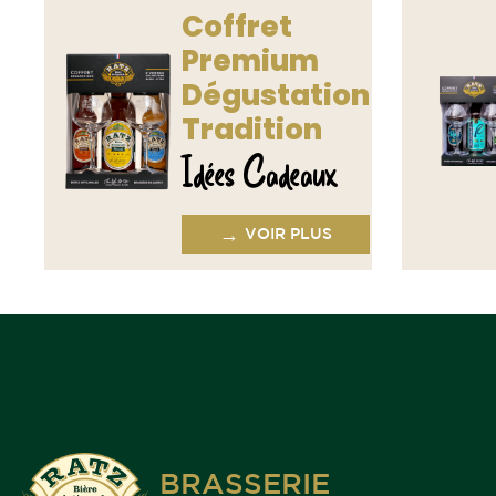
Coffret
Premium
Dégustation
Tradition
Idées Cadeaux
→
VOIR PLUS
BRASSERIE