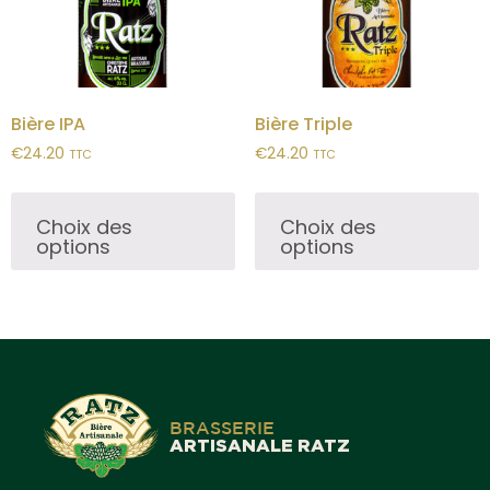
Bière IPA
Bière Triple
€
24.20
€
24.20
TTC
TTC
Choix des
Choix des
options
options
BRASSERIE
ARTISANALE RATZ