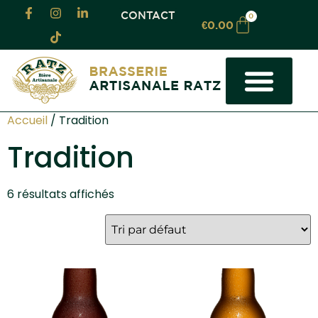
CONTACT
0
€
0.00
LA BRASSERIE
LOCATION TIREUSE LOT
BRASSAGE À FAÇON
LOCATION DE SALLE
OU TROUVER NOS BIÈRES
Accueil
/ Tradition
Tradition
6 résultats affichés