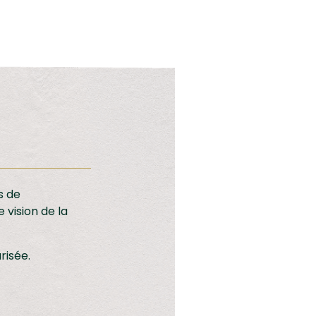
s de
 vision de la
risée.