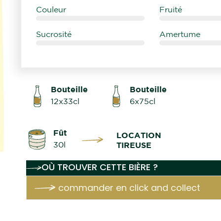
Couleur
Fruité
Sucrosité
Amertume
Bouteille
Bouteille
12x33cl
6x75cl
Fût
LOCATION
30l
TIREUSE
OÙ TROUVER CETTE BIÈRE ?
commander en click and collect