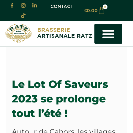
CONTACT
0
€
0.00
LA BRASSERIE
LOCATION TIREUSE LOT
BRASSAGE À FAÇON
LOCATION DE SALLE
OU TROUVER NOS BIÈRES
Le Lot Of Saveurs
2023 se prolonge
tout l’été !
Autour de Cahors, les villages