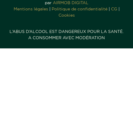
par
AIRMOB DIGITAL
Mentions légales
|
Politique de confidentialité
|
CG
|
Cookies
L’ABUS D’ALCOOL EST DANGEREUX POUR LA SANTÉ.
A CONSOMMER AVEC MODÉRATION