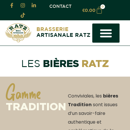
CONTACT
0
€
0.00
LA BRASSERIE
LOCATION TIREUSE LOT
BRASSAGE À FAÇON
LOCATION DE SALLE
OU TROUVER NOS BIÈRES
BIÈRES
RATZ
LES
Gamme
Conviviales, les
bières
TRADITION
Tradition
sont issues
d’un savoir-faire
authentique et