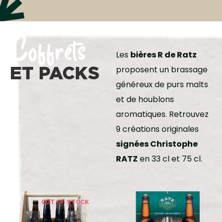
Coffrets
Les
bières R de Ratz
ET PACKS
proposent un brassage
généreux de purs malts
et de houblons
aromatiques. Retrouvez
9 créations originales
signées Christophe
RATZ
en 33 cl et 75 cl.
OUT OF STOCK